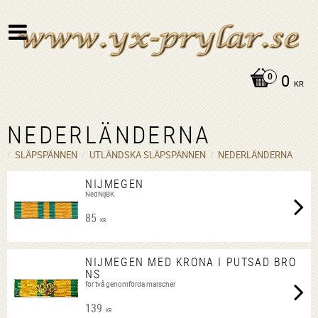
0
KR
NEDERLÄNDERNA
SLÄPSPÄNNEN
UTLÄNDSKA SLÄPSPÄNNEN
NEDERLÄNDERNA
NIJMEGEN
NedNijBK
85
KR
NIJMEGEN MED KRONA I PUTSAD BRO
NS
för två genomförda marscher
139
KR