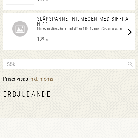
KR
SLÄPSPÄNNE "NIJMEGEN MED SIFFRA
N 4"
Nijmegen släpspänne med siffran 4 för 4 genomförda marscher
139
KR
Priser visas
inkl. moms
ERBJUDANDE