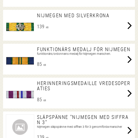
NIJMEGEN MED SILVERKRONA
139
KR
FUNKTIONÄRS MEDALJ FÖR NIJMEGEN
funktionärs/ordonnans medalj för Nijmegen marschen.
85
KR
HERINNERINGSMEDAILLE VREDESOPER
ATIES
85
KR
SLÄPSPÄNNE "NIJMEGEN MED SIFFRA
N 3"
Nijmegen släpspänne med siffran 3 för 3 genomförda marscher
139