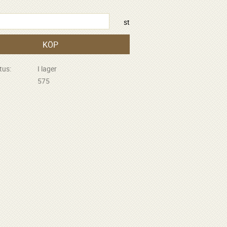
st
KÖP
tus
I lager
575