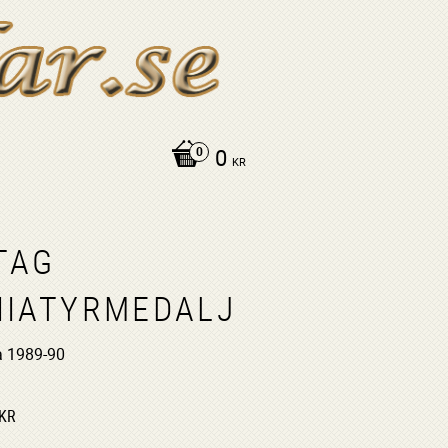
0
KR
TAG
NIATYRMEDALJ
 1989-90
KR