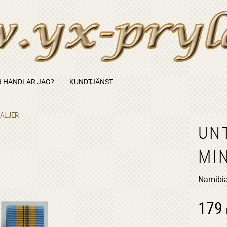
 HANDLAR JAG?
KUNDTJÄNST
ALJER
UN
MI
Namibia
179