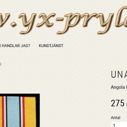
 HANDLAR JAG?
KUNDTJÄNST
R
UN
Angola I
275
Antal