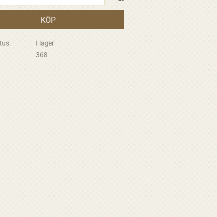
KÖP
tus
I lager
368