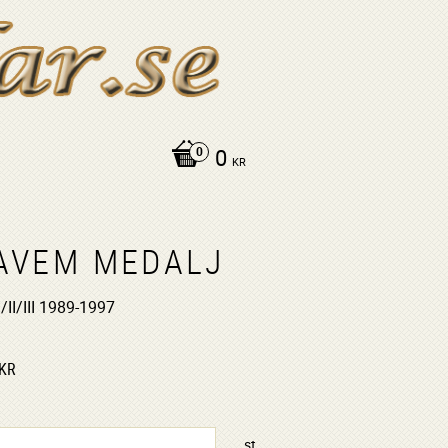
0
KR
AVEM MEDALJ
/II/III 1989-1997
KR
st