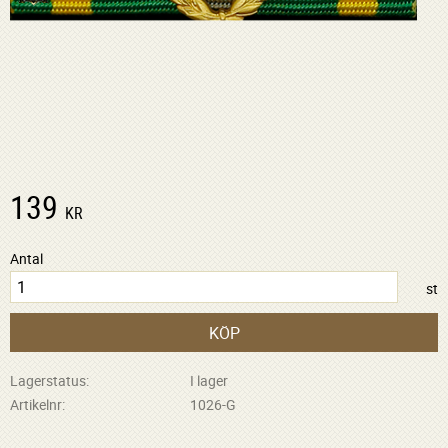
139
KR
Antal
st
KÖP
Lagerstatus
I lager
Artikelnr
1026-G