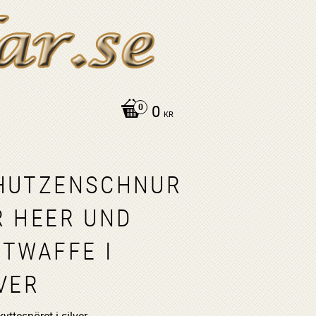
0
KR
HUTZENSCHNUR
R HEER UND
FTWAFFE I
VER