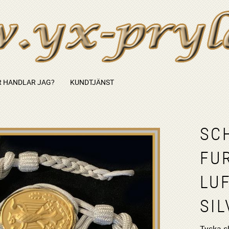
 HANDLAR JAG?
KUNDTJÄNST
SC
FU
LU
SIL