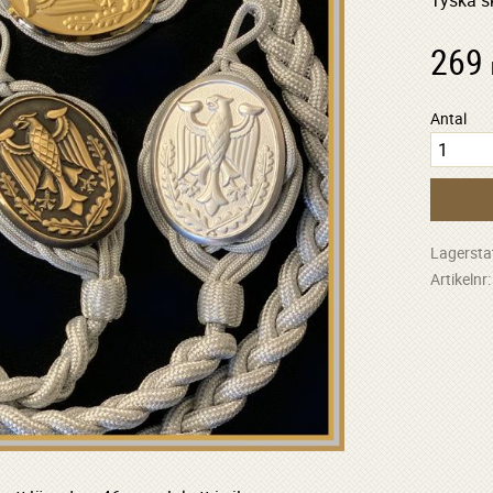
Tyska sk
269
Antal
Lagersta
Artikelnr