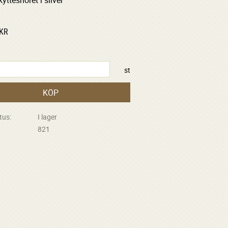
yttesnöret i silver
KR
st
KÖP
tus
I lager
821