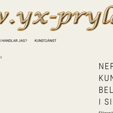
 HANDLAR JAG?
KUNDTJÄNST
N
NE
KU
BE
I S