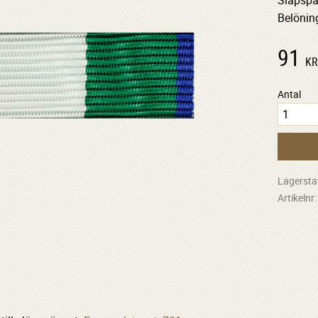
Släpspä
Belöning
91
K
Antal
Lagersta
Artikelnr