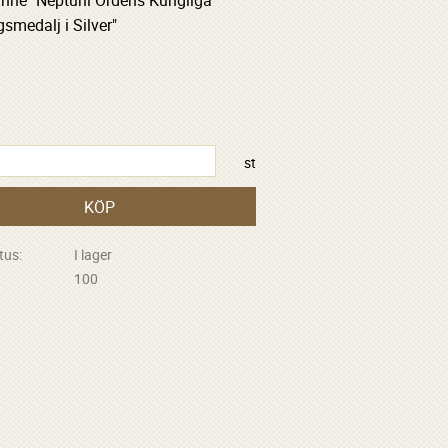
nne "Neptuni Ordens Kungliga
smedalj i Silver"
R
st
KÖP
tus
I lager
100