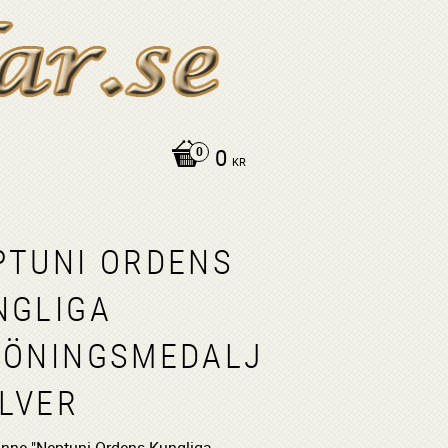
0
KR
PTUNI ORDENS
NGLIGA
LÖNINGSMEDALJ
ILVER