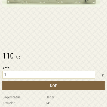
110
KR
Antal
st
KÖP
Lagerstatus
I lager
Artikelnr
745