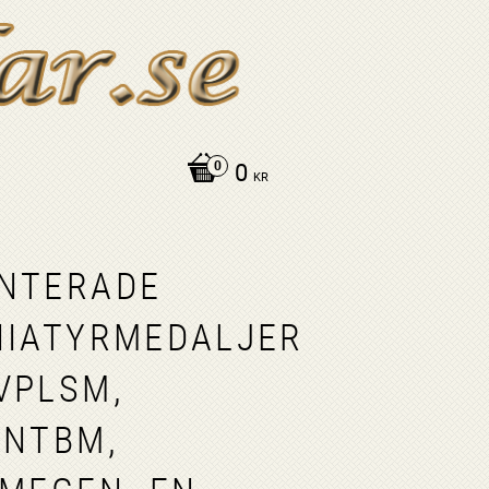
0
KR
NTERADE
NIATYRMEDALJER
VPLSM,
INTBM,