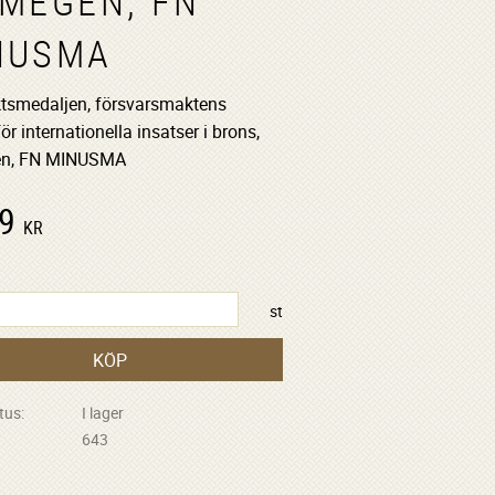
JMEGEN, FN
NUSMA
ktsmedaljen, försvarsmaktens
ör internationella insatser i brons,
en, FN MINUSMA
9
KR
st
KÖP
tus
I lager
643