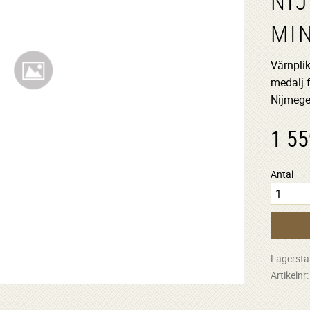
NI
MI
Värnpli
medalj f
Nijmeg
1 55
Antal
Lagersta
Artikelnr