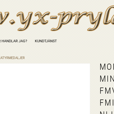
 HANDLAR JAG?
KUNDTJÄNST
IATYRMEDALJER
MO
MI
FM
FM