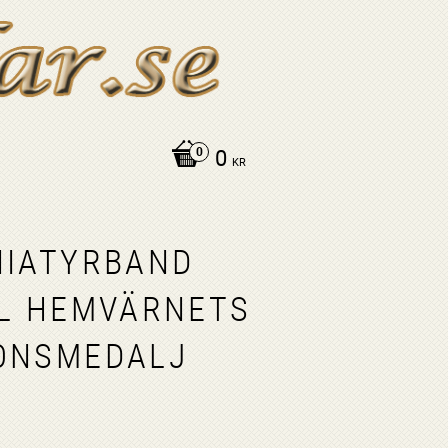
0
KR
NIATYRBAND
LL HEMVÄRNETS
ONSMEDALJ
R