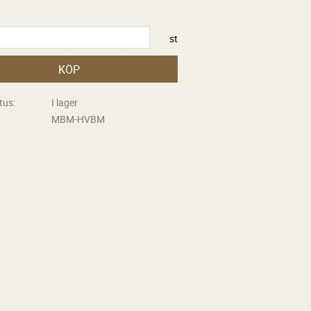
st
KÖP
tus
I lager
MBM-HVBM