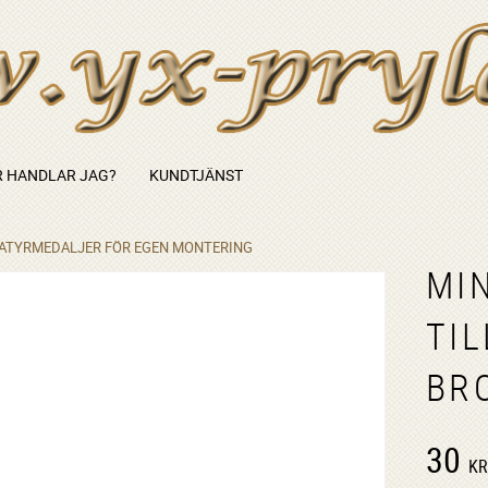
 HANDLAR JAG?
KUNDTJÄNST
IATYRMEDALJER FÖR EGEN MONTERING
MI
TI
BR
30
K