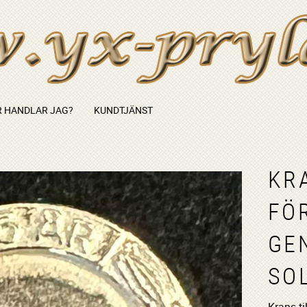
 HANDLAR JAG?
KUNDTJÄNST
KRA
FÖ
GE
SO