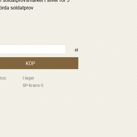
ll soldatprovsmärket i silver för 5
rda soldatprov
R
st
KÖP
tus
I lager
SP-krans-5