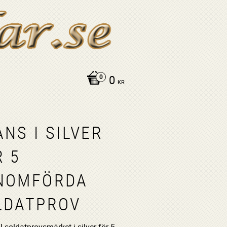
0
KR
NS I SILVER
R 5
NOMFÖRDA
LDATPROV