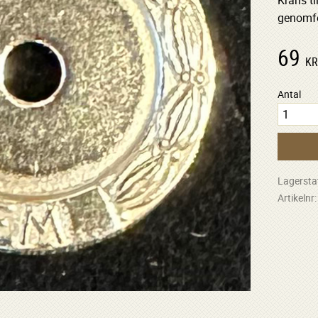
Krans ti
genomfö
69
K
Antal
Lagersta
Artikelnr