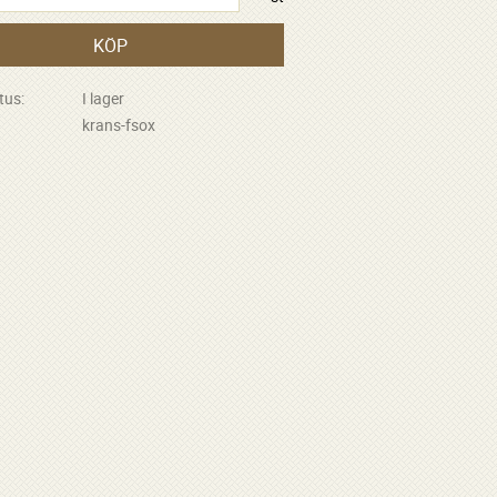
KÖP
tus
I lager
krans-fsox