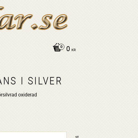
0
KR
NS I SILVER
rsilvrad oxiderad
R
st