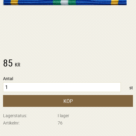
85
KR
Antal
st
KÖP
Lagerstatus
I lager
Artikelnr
76