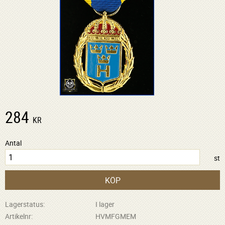
284
KR
Antal
st
KÖP
Lagerstatus
I lager
Artikelnr
HVMFGMEM