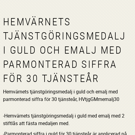
HEMVÄRNETS
TJÄNSTGÖRINGSMEDALJ
I GULD OCH EMALJ MED
PARMONTERAD SIFFRA
FÖR 30 TJÄNSTEÅR
Hemvärnets tjänstgöringsmedalj i guld och emalj med
parmonterad siffra för 30 tjänsteår, HVtjgGMmemalj30
-Hemvärnets tjänstgöringsmedalj i guld med emalj med 2
stiftlås att fästa medaljen med.
-Parmonterad siffra i guld för 30 tjänsteår är applicerad på