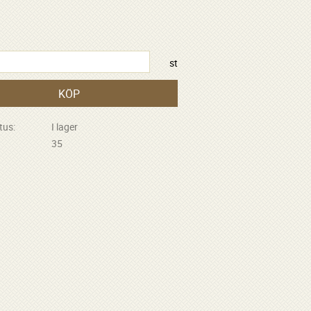
R
st
KÖP
tus
I lager
35