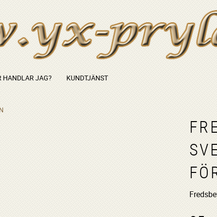
 HANDLAR JAG?
KUNDTJÄNST
N
FR
SV
FÖ
Fredsb