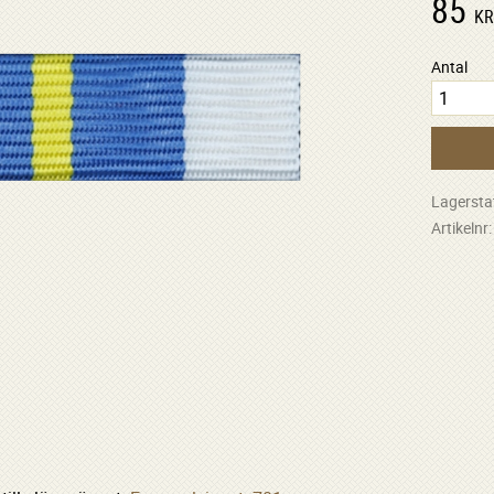
85
K
Antal
Lagersta
Artikelnr