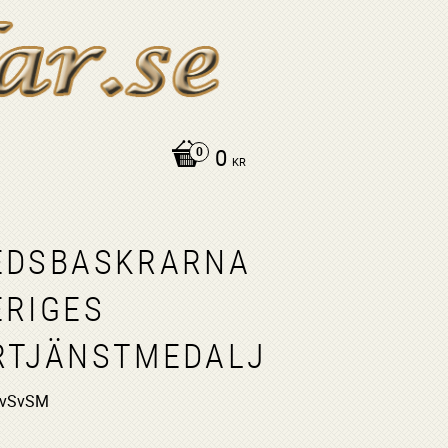
0
KR
EDSBASKRARNA
ERIGES
RTJÄNSTMEDALJ
evSvSM