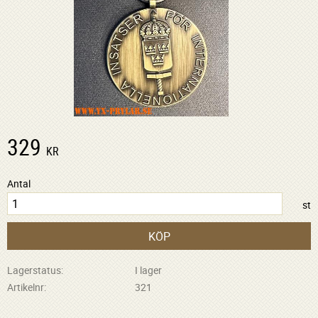
329
KR
Antal
st
KÖP
Lagerstatus
I lager
Artikelnr
321