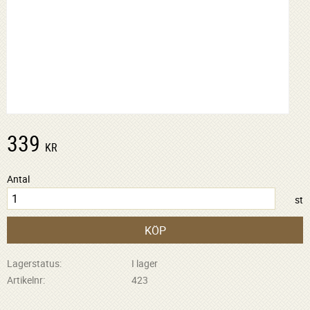
339
KR
Antal
st
KÖP
Lagerstatus
I lager
Artikelnr
423