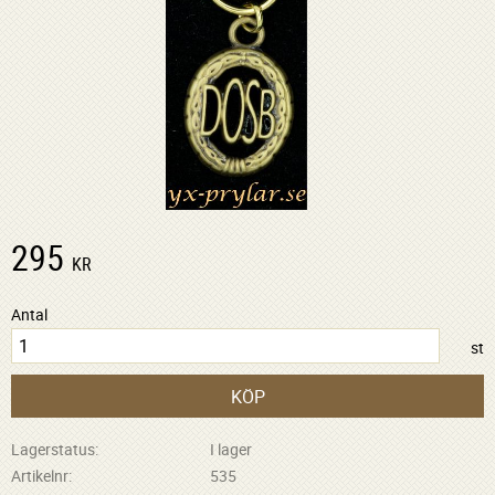
295
KR
Antal
st
KÖP
Lagerstatus
I lager
Artikelnr
535