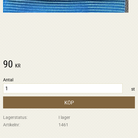
90
KR
Antal
st
KÖP
Lagerstatus
I lager
Artikelnr
1461