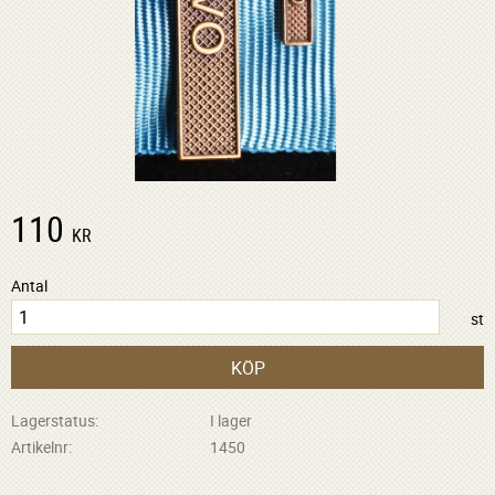
110
KR
Antal
st
KÖP
Lagerstatus
I lager
Artikelnr
1450