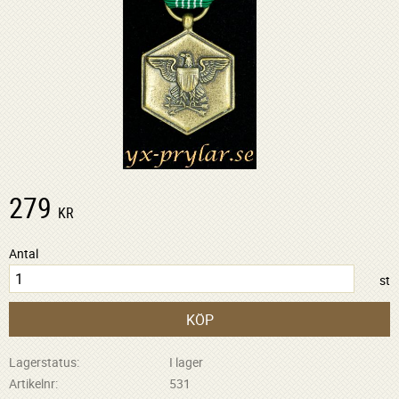
279
KR
Antal
st
KÖP
Lagerstatus
I lager
Artikelnr
531