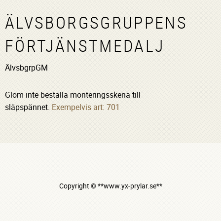
ÄLVSBORGSGRUPPENS
FÖRTJÄNSTMEDALJ
ÄlvsbgrpGM
Glöm inte beställa monteringsskena till
släpspännet.
Exempelvis art: 701
Copyright © **www.yx-prylar.se**