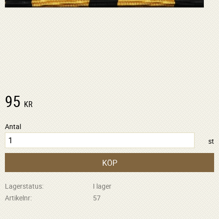
95
KR
Antal
st
KÖP
Lagerstatus
I lager
Artikelnr
57