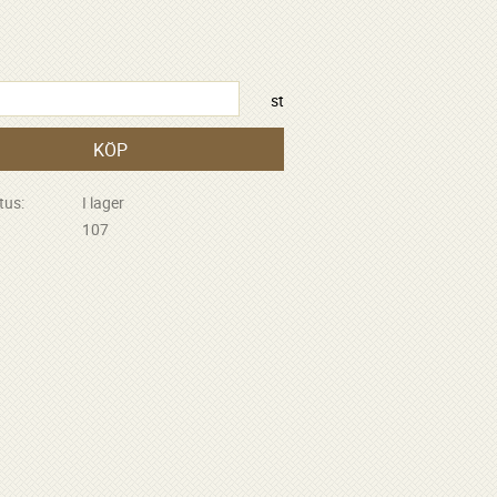
R
st
KÖP
tus
I lager
107