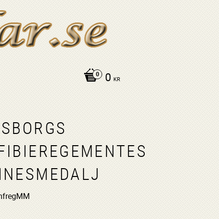
0
KR
VSBORGS
FIBIEREGEMENTES
NNESMEDALJ
mfregMM