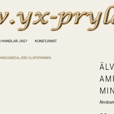
 HANDLAR JAG?
KUNDTJÄNST
NINGSMEDALJERS SLÄPSPÄNNEN
ÄL
AM
MI
Älvsba