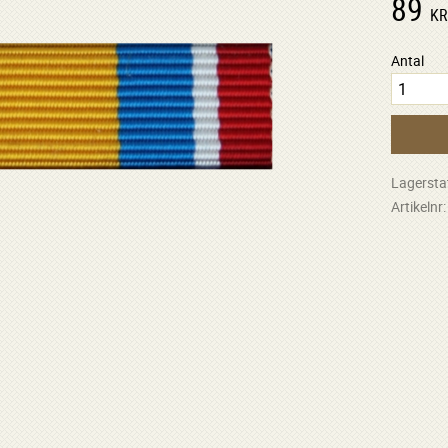
89
K
Antal
Lagersta
Artikelnr